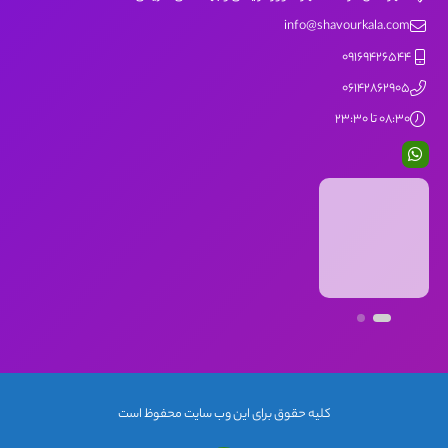
info@shavourkala.com
09169426544
06142862905
08:30 تا 23:30
کلیه حقوق برای این وب سایت محفوظ است