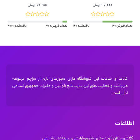
صورت-۲۰گرم
بانعناع.شترمرغ.برنج.زیتون
170,200
197,000
تومان
تومان
تعداد فروش : 13
باقیمانده : 13
تعداد فروش : 30
باقیمانده : 306
کالاها و خدمات این فروشگاه دارای مجوز‌های لازم از مراجع مربوطه
می‌باشند و فعالیت های این سایت تابع قوانین و مقررات جمهوری اسلامی
ایران است.
اطلاعات
شهرستان کرخه -شهر شاوور-آرایشی و بهداشتی شریفی