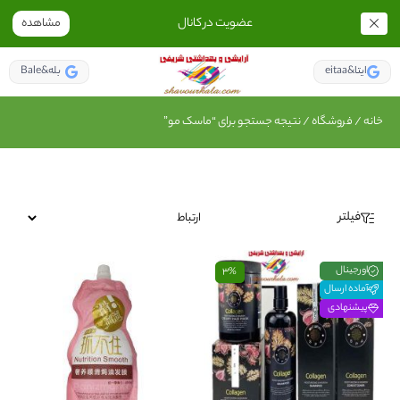
عضویت در کانال
مشاهده
eitaa&ایتا
Bale&بله
خانه
/
فروشگاه
/ نتیجه جستجو برای “ماسک مو”
فیلتر
اورجینال
3%
آماده ارسال
پیشنهادی