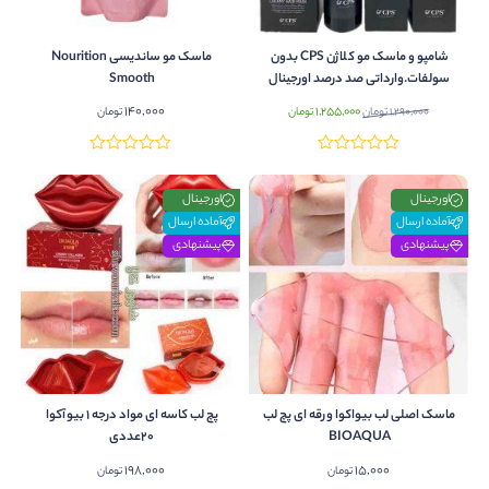
شامپو و ماسک مو کلاژن CPS بدون
ماسک مو ساندیسی Nourition
سولفات.وارداتی صد درصد اورجینال
Smooth
برزیلی.
قیمت
قیمت
140,000
1,255,000
1,290,000
تومان
تومان
تومان
اصلی:
فعلی:
1,290,000 تومان
1,255,000 تومان.
بود.
اورجینال
اورجینال
آماده ارسال
آماده ارسال
پیشنهادی
پیشنهادی
ماسک اصلی لب بیواکوا ورقه ای پچ لب
پچ لب کاسه ای مواد درجه 1 بیوآکوا
BIOAQUA
۲۰عددی
198,000
15,000
تومان
تومان