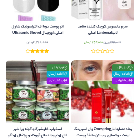
49
ثانیه
سرم مخصوص کوچک کننده منافذ
اتو پوست درما اف التراسونیک شاول
لانبناLanbena اصلی
اصلی ،اورجینال Ultrasonic Shovel
قیمت
قیمت
1,260,000
364,000
418,000
تومان
تومان
تومان
اصلی:
فعلی:
418,000 تومان
364,000 تومان.
بود.
اورجینال
اورجینال
آماده ارسال
آماده ارسال
پیشنهادی
پیشنهادی
پماد عصاره انار Onespring وان اسپرینگ
اسکراپ-انار.شیرگاو.آلوئه ورا.شیر
لیفت جوانسازی و بستن منافذ پوست
الاغ.زردچوبه.نعناع.آووکادو.پرتغال.زردآلو.خیار.