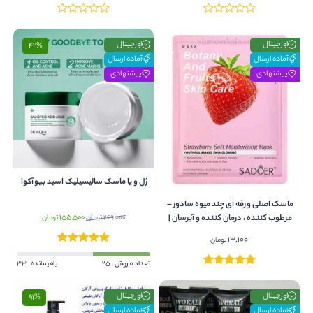
اورجینال
اورجینال
42%
آماده ارسال
آماده ارسال
پیشنهادی
پیشنهادی
ژل و یا ماسک سالیسیلیک اسید بیوآکوا
ماسک اصلی ورقه ای چند میوه سادور –
قیمت
قیمت
155,500
مرطوب کننده ، درمان کننده و آبرسان |
269,000
تومان
تومان
اصلی:
فعلی:
25 گرم
13,100
تومان
269,000 تومان
155,500 تومان.
بود.
تعداد فروش : 25
باقیمانده : 33
اورجینال
اورجینال
91%
آماده ارسال
آماده ارسال