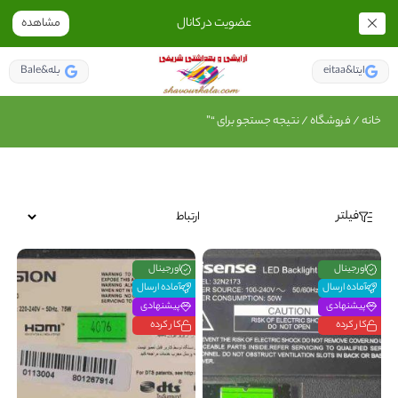
عضویت در کانال
مشاهده
eitaa&ایتا
Bale&بله
خانه
/
فروشگاه
/ نتیجه جستجو برای “”
فیلتر
اورجینال
اورجینال
آماده ارسال
آماده ارسال
پیشنهادی
پیشنهادی
کار کرده
کار کرده