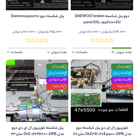
دوو پنل شکسته DAEWOO broken
پنل شکسته دوو Daewoo55su1710
panel DSL-55S7100EU
Price
1,860,000
–
5,895,000
Price
187,000
–
5,874,000
تومان
تومان
تومان
تومان
range:
range:
187,000 تومان
through
through
تعداد فروش : 3
باقیمانده : 6
تعداد فروش : 0
باقیمانده : 2
5,874,000 تومان
5,895,000 تو
اورجینال
اورجینال
آماده ارسال
آماده ارسال
پیشنهادی
پیشنهادی
کار کرده
کار کرده
تلویزیون ال ای دی پنل شکسته دوو
پنل شکسته تلویزیون ال ای دی دوو
مدل DLE3D-47E5500-DPB سایز 47
مدل DLE-43H2200-DPB سایز 43