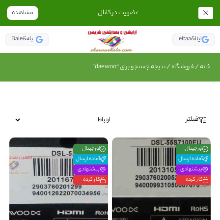
عضویت در کانال
مشاهده
eitaa&ایتا
Bale&بله
خانه
/
فروشگاه
/ نتیجه جستجو برای “daewoo”
فیلتر
اورجینال
اورجینال
آماده ارسال
آماده ارسال
پیشنهادی
پیشنهادی
کار کرده
کار کرده