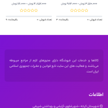
اینچ. Daewoo DLE3D
اینچ
Price
116,000
–
4,852,000
Price
984,000
–
3,510,000
تومان
تومان
تومان
تومان
range:
range:
984,000 تومان
116,000
through
through
تعداد فروش : 0
باقیمانده : 3
تعداد فروش : 0
باقیمانده : 9
3,510,000 تومان
4,852,000 تومان
کالاها و خدمات این فروشگاه دارای مجوز‌های لازم از مراجع مربوطه
می‌باشند و فعالیت های این سایت تابع قوانین و مقررات جمهوری اسلامی
ایران است.
اطلاعات
شهرستان کرخه -شهر شاوور-آرایشی و بهداشتی شریفی