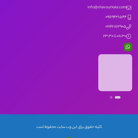
info@shavourkala.com
09169426544
06142862905
08:30 تا 23:30
کلیه حقوق برای این وب سایت محفوظ است