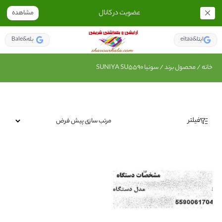
عضویت در کانال
مشاهده
eitaa&ایتا
Bale&بله
خانه
/ محصول برند / سونیا SUNIYA SU5590
فیلتر