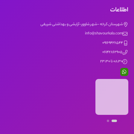
اطلاعات
شهرستان کرخه -شهر شاوور-آرایشی و بهداشتی شریفی
info@shavourkala.com
09169426544
06142862905
08:30 تا 23:30