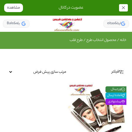
عضویت در کانال
مشاهده
eitaa&ایتا
Bale&بله
خانه
/ محصول انتخاب طرح / طرح قلب
فیلتر
اورجینال
آماده ارسال
پیشنهادی