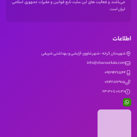
می‌باشند و فعالیت های این سایت تابع قوانین و مقررات جمهوری اسلامی
ایران است.
اطلاعات
شهرستان کرخه -شهر شاوور-آرایشی و بهداشتی شریفی
info@shavourkala.com
09169426544
06142862905
08:30 تا 23:30