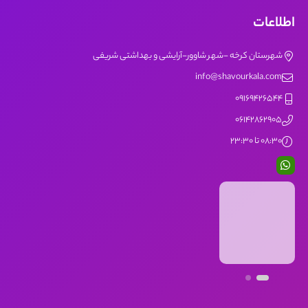
اطلاعات
شهرستان کرخه -شهر شاوور-آرایشی و بهداشتی شریفی
info@shavourkala.com
09169426544
06142862905
08:30 تا 23:30