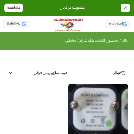
عضویت در کانال
مشاهده
eitaa&ایتا
Bale&بله
خانه
/ محصول انتخاب رنگ شارژر / مشکی
فیلتر