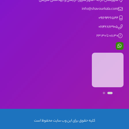
شهرستان کرخه -شهر شاوور-آرایشی و بهداشتی شریفی
info@shavourkala.com
09169426544
06142862905
08:30 تا 23:30
کلیه حقوق برای این وب سایت محفوظ است