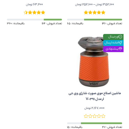
مدل موی صاف مصنوعی رنگارنگ
63,200
Price
252,100
–
352,100
تومان
تومان
تومان
هایلایت..
range:
252,100 تومان
through
تعداد فروش : 146
باقیمانده : 65
تعداد فروش : 164
باقیمانده : 320
352,100 تومان
اورجینال
آماده ارسال
پیشنهادی
ماشین اصلاح موی صورت شارژی وی جی
ار مدل V-391
2,167,000
تومان
تعداد فروش : 47
باقیمانده : 15