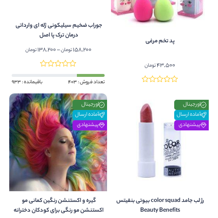
جوراب ضخیم سیلیکونی ژله ای وارداتی
درمان ترک پا اصل
پد تخم مرغی
Price
138,200
–
158,200
تومان
تومان
range:
43,500
تومان
138,200
through
تعداد فروش : 403
باقیمانده : 933
158,200 تومان
اورجینال
اورجینال
آماده ارسال
آماده ارسال
پیشنهادی
پیشنهادی
رژ لب جامد color squad بیوتی بنفیتس
گیره و اکستنشن رنگین کمانی مو
Beauty Benefits
اکستنشن مو رنگی برای کودکان دخترانه