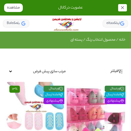
عضویت در کانال
مشاهده
eitaa&ایتا
Bale&بله
خانه
/ محصول انتخاب رنگ / پسته ای
فیلتر
اورجینال
اورجینال
13%
آماده ارسال
آماده ارسال
پیشنهادی
پیشنهادی