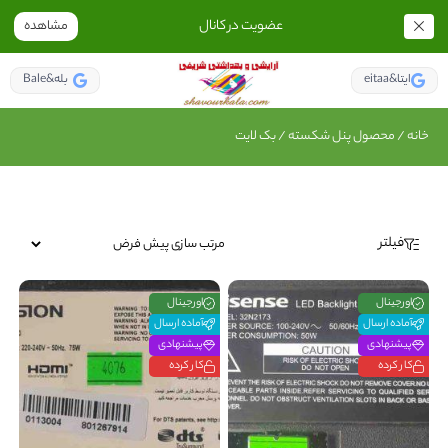
عضویت در کانال
مشاهده
eitaa&ایتا
Bale&بله
خانه
/ محصول پنل شکسته / بک لایت
فیلتر
اورجینال
اورجینال
آماده ارسال
آماده ارسال
پیشنهادی
پیشنهادی
کار کرده
کار کرده