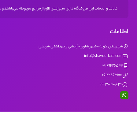
کالاها و خدمات این فروشگاه دارای مجوز‌های لازم از مراجع مربوطه می‌باشند و
اطلاعات
شهرستان کرخه -شهر شاوور-آرایشی و بهداشتی شریفی
info@shavourkala.com
09169426544
06142862905
08:30 تا 23:30