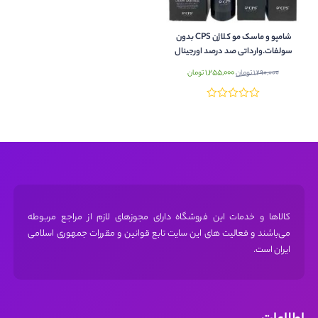
شامپو و ماسک مو کلاژن CPS بدون
سولفات.وارداتی صد درصد اورجینال
برزیلی.
قیمت
قیمت
1,255,000
1,290,000
تومان
تومان
اصلی:
فعلی:
1,290,000 تومان
1,255,000 تومان.
بود.
کالاها و خدمات این فروشگاه دارای مجوز‌های لازم از مراجع مربوطه
می‌باشند و فعالیت های این سایت تابع قوانین و مقررات جمهوری اسلامی
ایران است.