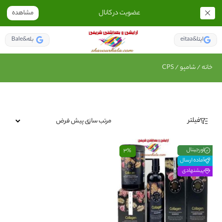
عضویت در کانال
مشاهده
eitaa&ایتا
Bale&بله
خانه
/
شامپو
/ CPS
فیلتر
اورجینال
3%
آماده ارسال
پیشنهادی