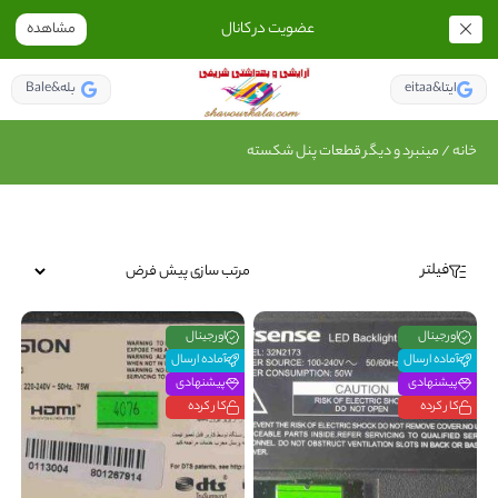
عضویت در کانال
مشاهده
eitaa&ایتا
Bale&بله
خانه
/ مینبرد و دیگر قطعات پنل شکسته
فیلتر
اورجینال
اورجینال
آماده ارسال
آماده ارسال
پیشنهادی
پیشنهادی
کار کرده
کار کرده