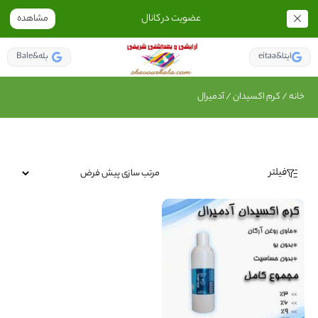
عضویت در کانال
مشاهده
eitaa&ایتا
Bale&بله
خانه
/
کرم اکسیدان
/ آدمیرال
فیلتر