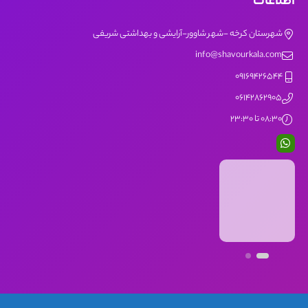
اطلاعات
شهرستان کرخه -شهر شاوور-آرایشی و بهداشتی شریفی
info@shavourkala.com
09169426544
06142862905
08:30 تا 23:30