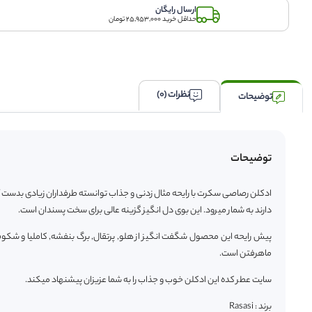
ارسال رایگان
حداقل خرید 25,953,000 تومان
نظرات (0)
توضیحات
توضیحات
ادکلن رصاصی سکرت با رایحه مثال زدنی و جذاب توانسته طرفداران زیادی بدست آور
دارند به شمار میرود. این بوی دل انگیز گزینه عالی برای سخت پسندان است.
پیش رایحه این محصول شگفت انگیز از هلو, پرتقال, برگ بنفشه, کاملیا و شکوفه
ماهرفتن است.
سایت عطر کده این ادکلن خوب و جذاب را به شما عزیزان پیشنهاد میکند.
برند : Rasasi