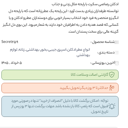
GERMANTECH TV
تلفن، بی سیم و سانترال
ادکلن رصاصی سکرت با رایحه مثال زدنی و جذاب
برس پاک سازی
کمپرسور و جک خودرو
لوازم پوششی و محافظتی ورزشی
GOLDFINCH TV
کوله پشتی مردانه
تردمیل
سامسونگ
مسواک برقی
مکنده و دمنده کارواش
توانسته طرفداران زیادی بدست آورد ؛ این رایحه یک عطر زنانه است که با رایحه دل
SONY TV
کفش ورزشی پسرانه
لیزر
اپل
کارواش
بارفیکس
آموزش نرم افزار و کامپیوتر
سبد دستبافت سنتی
انگیز و منحصر به فرد خود انتخاب بسیار خوبی برای دوستداران عطر و ادکلن و یا
TOSHIBA TV
عینک آفتابی مردانه
نوکیا
طناب
موتور برق
آموزش زبان
تخته سرو سنتی
بهداشت دهان و دندان
کسانی که قصد هدیه دادن به اطرافیان خود دارند به شمار میرود. این بوی دل انگیز
TCL TV
پوشاک ورزشی پسرانه
دمبل
هوآوی
فرز و سنگ رومیزی
آموزش ورزش و سرگرمی
دیس و سینی سنتی
Panasonic TV
پوشاک ورزشی مردانه
گزینه عالی برای سخت پسندان است.
شیائومی
آموزش موسیقی
مسواک
PARS TV
ساعت
آنر
خمیر دندان
SH-GENERAL TV
شناسه محصول :
Secret259
دهان شویه
انواع عطر،ادکلن،اسپری،جیبی،بخور
,
بهداشتی
,
زنانه
,
لوازم
دسته بندی :
بهداشتی
آخرین بروزرسانی :
5 خرداد , 1405
گارانتی اصالت وسلامت کالا
حداکثر تا 3 روز دیگر تحویل بگیرید
توجّه : امکان برگشت کالا با دلیل "انصراف از خرید" تنها در صورتی مورد
قبول است که پلمپ کالا باز نشده باشد.مهلت برگشت تنها 3 روز پس از
تاریخ تحویل.