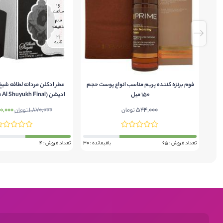
16
ساعت
33
دقیقه
21
ثانیه
فوم برنزه کننده پریم مناسب انواع پوست حجم
عطر ادکلن مردانه لطافه شیخ
150 میل
ادیشن (l Shuyukh Final
Edition
544,000
1,870,000
قیمت
70,000
تومان
تومان
اصلی:
بود.
تعداد فروش : 65
باقیمانده : 30
تعداد فروش : 4