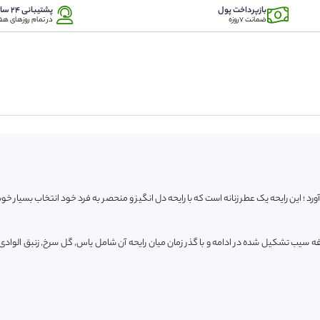
بازپرداخت پول
پشتیبانی 24 ساعته
ضمانت 7روزه
در تمام روزهای هف
د ؛ این رایحه یک عطر زنانه است که با رایحه دل انگیز و منحصر به فرد خود انتخاب بسیار خو
 سیب تشکیل شده در ادامه و با گذر زمان میان رایحه آن شامل یاس, گل سرخ, زنبق الوادی, 