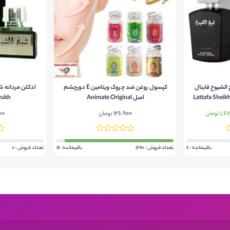
 الشیوخ فاینال
کپسول روغن ضد چروک ویتامین E دورچشم
ادکلن مردانه ش
Lattafa Sheikh A
اصل Animate Original
yukh
1,6
قیمت
126,900
00
تومان
تومان
فعلی:
1,870,000 تومان
1,670,000 تومان.
باقیمانده : 6
تعداد فروش : 1690
باقیمانده : 111
تعداد فروش : 0