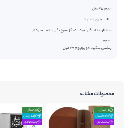
حجم:75 میل
مناسب برای خانم ها
ساختار رایحه : گل ، مرکبات ، گل سرخ ، گل سفید ، میوه ای
۷۵ml
رساسی سکرت ادو پرفیوم ۷۵ میل
محصولات مشابه
اورجینال
اورجینال
آماده ارسال
آماده ارسال
پیشنهادی
پیشنهادی
38
روز