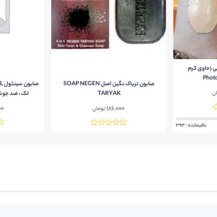
ی (حاوی کرم
صابون تریاک نگین اصل SOAP NEGEN
ن
TARYAK
لک ، ضد جو
00
186,000
تومان
باقیمانده : 393