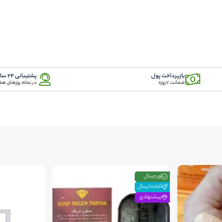
بازپرداخت پول
پشتیبانی 24 ساعته
ضمانت 7روزه
در تمام روزهای هف
اورجینال
آماده ارسال
پیشنهادی