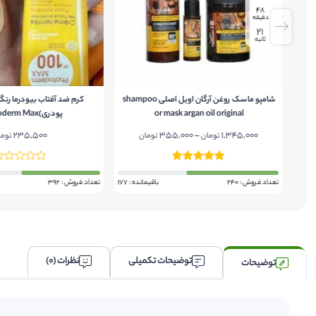
48
دقیقه
20
ثانیه
color  بیوتی بنفیتس Beauty
شامپو ماسک روغن آرگان اویل اصلی shampoo
کرم ضد آفتاب بیودرما رنگ
or mask argan oil original
پودری)Photoderm Max
235,500
Price
355,000
–
1,345,000
Pri
تومان
تومان
توما
range:
rang
252,100 تومان
355,000 تومان
through
throu
 : 65
تعداد فروش : 240
باقیمانده : 177
تعداد فروش : 392
352 تومان
1,345,000 تومان
توضیحات تکمیلی
نظرات (0)
توضیحات