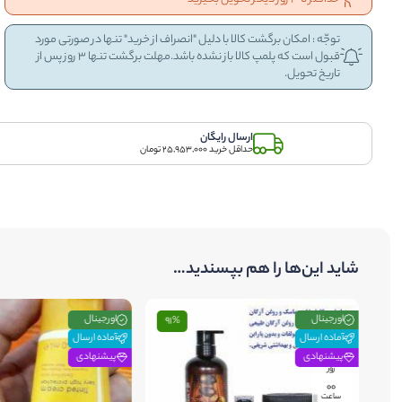
توجّه : امکان برگشت کالا با دلیل "انصراف از خرید" تنها در صورتی مورد
قبول است که پلمپ کالا باز نشده باشد.مهلت برگشت تنها 3 روز پس از
تاریخ تحویل.
ارسال رایگان
حداقل خرید 25,953,000 تومان
شاید این‌ها را هم بپسندید…
اورجینال
اورجینال
91%
آماده ارسال
آماده ارسال
پیشنهادی
پیشنهادی
61
روز
00
ساعت