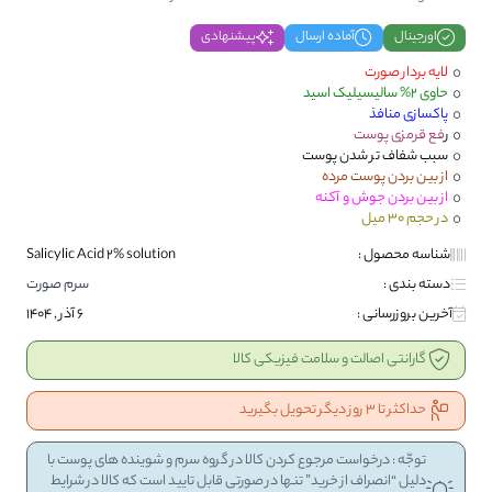
اورجینال
آماده ارسال
پیشنهادی
لایه بردار صورت
حاوی 2% سالیسیلیک اسید
پاکسازی منافذ
ر
فع قرمزی پوست
سبب شفاف تر شدن پوست
از بین بردن پوست مرده
از بین بردن جوش و آکنه
در حجم 30 میل
شناسه محصول :
Salicylic Acid 2% solution
دسته بندی :
سرم صورت
آخرین بروزرسانی :
6 آذر , 1404
گارانتی اصالت و سلامت فیزیکی کالا
حداکثر تا 3 روز دیگر تحویل بگیرید
توجّه : درخواست مرجوع کردن کالا در گروه سرم و شوینده های پوست با
دلیل “انصراف از خرید” تنها در صورتی قابل تایید است که کالا در شرایط