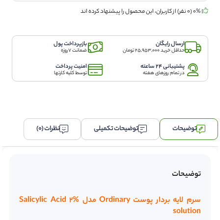
2
0% (0 نفر) از کاربران، این محصول را پیشنهاد کرده اند
درصد
اوردینری
اصلی
ارسال رایگان
بازپرداخت پول
عدد
حداقل خرید 25,953,000 تومان
ضمانت 7روزه
پشتیبانی 24 ساعته
امنیت پرداخت
در تمام روزهای هفته
توسط کلیه کارتها
توضیحات
توضیحات تکمیلی
نظرات (0)
توضیحات
سرم لایه بردار پوست Ordinary مدل Salicylic Acid 2%
solution