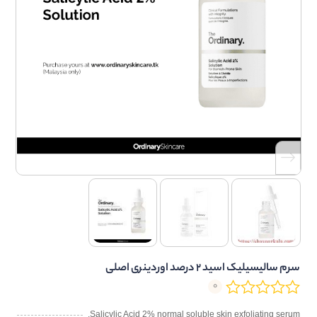
سرم سالیسیلیک اسید 2 درصد اوردینری اصلی
0
Salicylic Acid 2% normal soluble skin exfoliating serum.