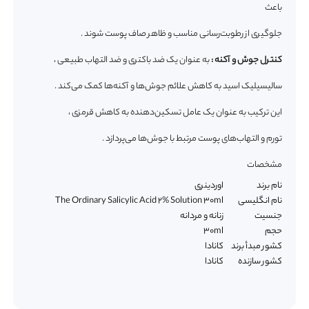
باعث
جلوگیری از رطوبت‌رسانی مناسب و ظاهر صاف پوست شوند .
کنترل جوش و آکنه :
به عنوان یک ضد باکتری و ضد التهاب طبیعی ،
سالیسیلیک اسید به کاهش علائم جوش‌ها و آکنه‌ها کمک می‌کند .
این ترکیب به عنوان یک عامل تسکین‌دهنده به کاهش قرمزی ،
تورم و التهاب‌های پوست مرتبط با جوش‌ها می‌پردازد .
مشخصات
نام برند
اوردینری
نام انگلیسی
The Ordinary Salicylic Acid 2% Solution 30ml
جنسیت
زنانه و مردانه
حجم
30ml
کشور مبدأ برند
کانادا
کشور سازنده
کانادا