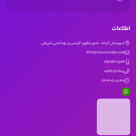
اطلاعات
شهرستان کرخه -شهر شاوور-آرایشی و بهداشتی شریفی
info@shavourkala.com
09169426544
06142862905
08:30 تا 23:30