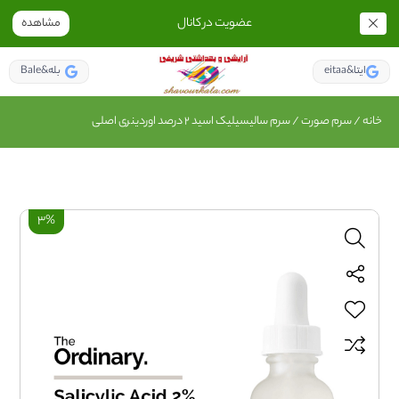
عضویت در کانال
مشاهده
eitaa&ایتا
Bale&بله
خانه
/
سرم صورت
/ سرم سالیسیلیک اسید 2 درصد اوردینری اصلی
3%