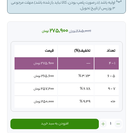
اولیه باشد (در صورت پلمپ بودن، کالا نباید باز شده باشد).مهلت مرجوعی
3 روز پس از تاریخ تحویل.
275,900
285,000
تومان
تومان
تعداد
تخفیف(%)
قیمت
275,900
—
1 - 4
تومان
265,600
3.73 %
5 - 6
تومان
257,200
6.78 %
7 - 9
تومان
250,000
9.39 %
10+
تومان
سرم
افزودن به سبد خرید
سالیسیلیک
اسید