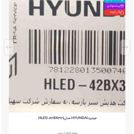
پیشنهادی
کار کرده
مینبردHYUNDAI مدلHLED-42BX329
1,175,000
تومان