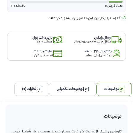
مدل
تعداد فروش : 1
باقیمانده : 7
43ev100d
عدد
0% (0 نفر) از کاربران، این محصول را پیشنهاد کرده اند
ارسال رایگان
بازپرداخت پول
حداقل خرید 25,953,000 تومان
ضمانت 7روزه
پشتیبانی 24 ساعته
امنیت پرداخت
در تمام روزهای هفته
توسط کلیه کارتها
توضیحات
توضیحات تکمیلی
نظرات (0)
توضیحات
تلویزیون کمتر از 3 ماه کار کرده بسیار در حد هست و با شرایط خوبی