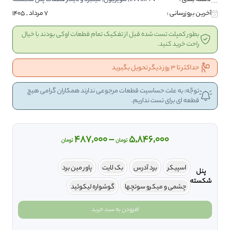
آخرین بروزرسانی :
7 مرداد , 1405
بطور کمپلت تست شده قبل از تفکیک تمام قطعات اوکی بودند با خیال
راحت خرید کنید.
حداکثر تا 3 روز دیگر تحویل بگیرید
توجّه: به علت حساسیت قطعات مرجوعی ندارند همکاران گرامی هیچ
قطعه ای برای تست نداریم.
Price
487,000
–
5,846,000
تومان
تومان
range:
487,000 تومان
اسپیکر
برد آدرس
بک لایت
پاور مین برد
پنل
through
شکسته
چشمی و میکرو سوتچها
گوشواره لیکوئید
5,846,000 تومان
evvoli
افزودن به سبد خرید
پنل
شکسته