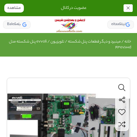
عضویت در کانال
مشاهده
eitaa&ایتا
Bale&بله
خانه
/
مینبرد و دیگر قطعات پنل شکسته
/
تلویزیون
/ evvoli پنل شکسته مدل
43ev100d