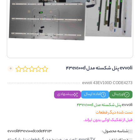
evvoli پنل شکسته مدل 43ev100d
0
evvoli 43EV100D CODE4273
اورجینال
آماده ارسال
پیشنهادی
evvoli
پنل شکسته مدل 43ev100d
تست شده دیگر قطعات
قبل از تفکیک اوکی بدون ایراند.
شناسه محصول :
evvoli43ev100dcode4273
دسته بندی :
evvoli TV
,
تلویزیون
,
مینبرد و دیگر قطعات پنل شکسته