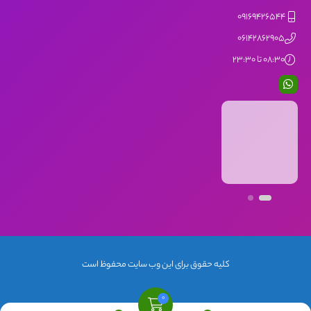
09169426544
06142862905
08:30 تا 23:30
کلیه حقوق برای این وب سایت محفوظ است