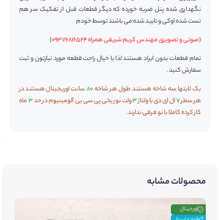
نگهداری شده پنل ضربه خورده که دیگر قطعات قبل از تفکیک سر هم
تست شده اوکی و تایید شده می باشند توسط خودم
(
صوتی و تصویری مهندس کریم شریفی همراه 09376816524
)
تمام قطعات بدون ایراد هستند لذا با خیال راحت قطعه مورد نیازتون و ثبت
سفارش کنید .
بک لایتها سه شاخه هستند طول هر شاخه
80
سانت اوریجینال هستند در
هر سطر
7
ال ای دی با ولتاژ
3
ولت نور یخی پی سی بی آلومینیوم در حد
3
ماه
کار کرده کاملا با نو فرقی ندارند.
محصولات مشابه
اورجینال
آماده ارسال