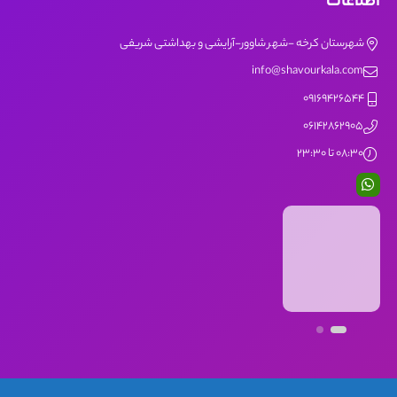
اطلاعات
شهرستان کرخه -شهر شاوور-آرایشی و بهداشتی شریفی
info@shavourkala.com
09169426544
06142862905
08:30 تا 23:30