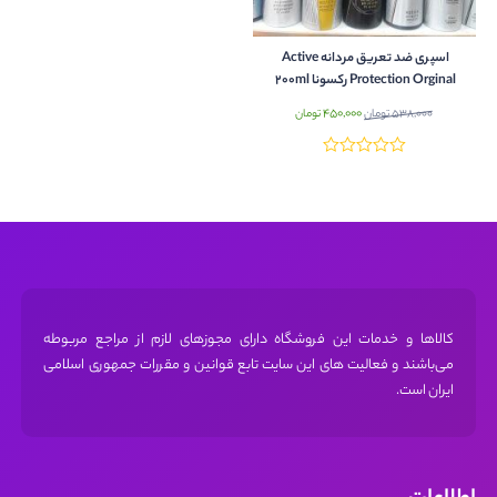
اسپری ضد تعریق مردانه Active
Protection Orginal رکسونا 200ml
قیمت
قیمت
450,000
538,000
تومان
تومان
اصلی:
فعلی:
538,000 تومان
450,000 تومان.
بود.
کالاها و خدمات این فروشگاه دارای مجوز‌های لازم از مراجع مربوطه
می‌باشند و فعالیت های این سایت تابع قوانین و مقررات جمهوری اسلامی
ایران است.