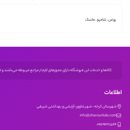
حداكثر
حداقل
قیمت
قيمت
روغن ، شامپو ، ماسک
کالاها و خدمات این فروشگاه دارای مجوز‌های لازم از مراجع مربوطه می‌باشند و
اطلاعات
شهرستان کرخه -شهر شاوور-آرایشی و بهداشتی شریفی
info@shavourkala.com
09169426544