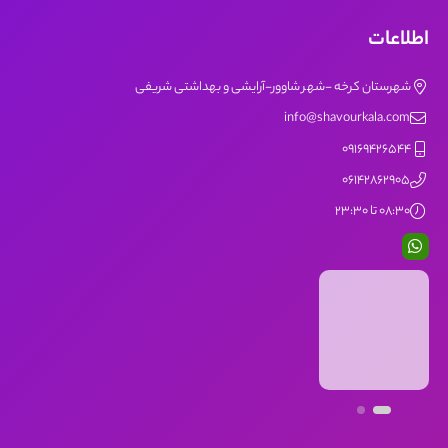
اطلاعات
شهرستان کرخه -شهر شاوور-آرایشی و بهداشتی شریفی
info@shavourkala.com
09169426544
06142862905
08:30 تا 23:30