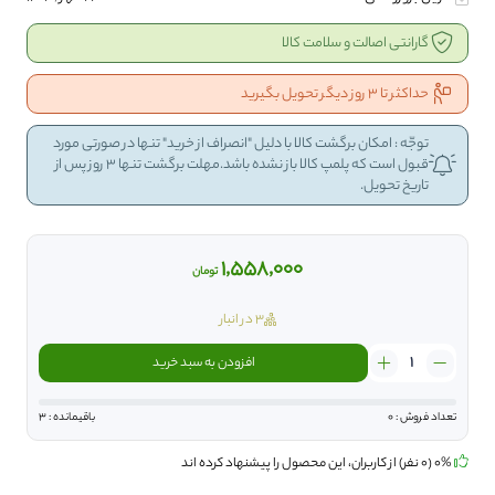
گارانتی اصالت و سلامت کالا
حداکثر تا 3 روز دیگر تحویل بگیرید
توجّه : امکان برگشت کالا با دلیل "انصراف از خرید" تنها در صورتی مورد
قبول است که پلمپ کالا باز نشده باشد.مهلت برگشت تنها 3 روز پس از
تاریخ تحویل.
1,558,000
تومان
3 در انبار
ادوپرفیوم
افزودن به سبد خرید
مردانه
رصاصی
مدل
تعداد فروش : 0
باقیمانده : 3
Chastity
حجم
0% (0 نفر) از کاربران، این محصول را پیشنهاد کرده اند
100