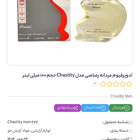
ادوپرفیوم مردانه رصاصی مدل Chastity حجم 100 میلی لیتر
0
Chastity Men
اورجینال
آماده ارسال
پیشنهادی
شناسه محصول :
Chastity men 277
دسته بندی :
لوازم آرایشی
,
مواد آرایش مو
آخرین بروزرسانی :
24 مهر , 1404