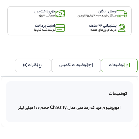
میلی
لیتر
ارسال رایگان
بازپرداخت پول
عدد
حداقل خرید 25,953,000 تومان
ضمانت 7روزه
پشتیبانی 24 ساعته
امنیت پرداخت
در تمام روزهای هفته
توسط کلیه کارتها
توضیحات
توضیحات تکمیلی
نظرات (0)
توضیحات
ادوپرفیوم مردانه رصاصی مدل Chastity حجم 100 میلی لیتر