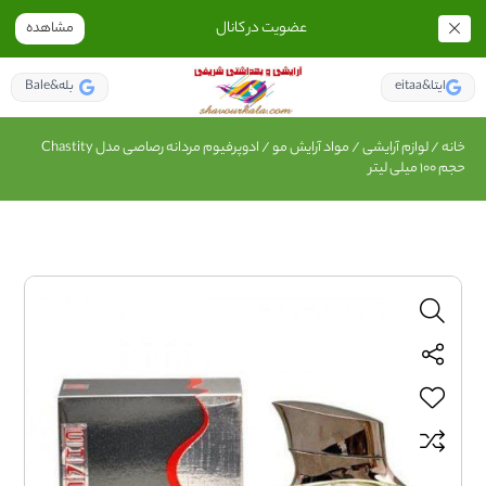
عضویت در کانال
مشاهده
eitaa&ایتا
Bale&بله
خانه
/
لوازم آرایشی
/
مواد آرایش مو
/ ادوپرفیوم مردانه رصاصی مدل Chastity
حجم 100 میلی لیتر