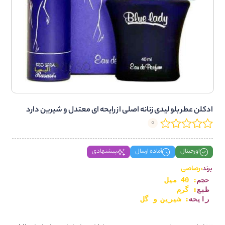
ادکلن عطر بلو لیدی زنانه اصلی از رایحه ای معتدل و شیرین دارد
0
اورجینال
آماده ارسال
پیشنهادی
برند
: رصاصی
حجم
: 40 ميل
طبع
: گرم
رايحه
: شیرین و گل