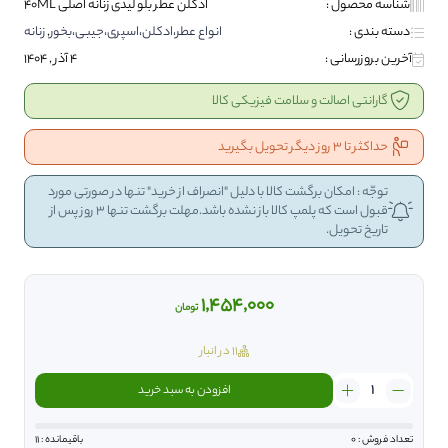
شناسه محصول :
ادکلن عطر بلو لیدی زنانه اصلی 40ML
دسته بندی :
انواع عطر،ادکلن،اسپری،جیبی،بخور
,
زنانه
آخرین بروزرسانی :
4 آذر , 1404
گارانتی اصالت و سلامت فیزیکی کالا
حداکثر تا 3 روز دیگر تحویل بگیرید
توجّه : امکان برگشت کالا با دلیل "انصراف از خرید" تنها در صورتی مورد
قبول است که پلمپ کالا باز نشده باشد.مهلت برگشت تنها 3 روز پس از
تاریخ تحویل.
1,454,000
تومان
11 در انبار
ادکلن
افزودن به سبد خرید
عطر
بلو
لیدی
تعداد فروش : 0
باقیمانده : 11