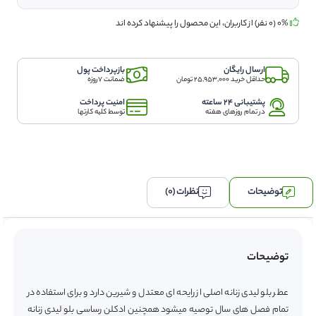
زنانه
اصلی
0% (0 نفر) از کاربران، این محصول را پیشنهاد کرده اند
از
رایحه
ای
ارسال رایگان
بازپرداخت پول
معتدل
حداقل خرید 25,953,000 تومان
ضمانت 7روزه
و
شیرین
پشتیبانی 24 ساعته
امنیت پرداخت
در تمام روزهای هفته
توسط کلیه کارتها
دارد
عدد
توضیحات
نظرات (0)
توضیحات
عطر بلو لیدی زنانه اصلی از رایحه ای معتدل و شیرین دارد و برای استفاده در
تمام فصل های سال توصیه میشود همچنین ادکلن رساسی بلو لیدی زنانه