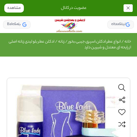
عضویت در کانال
مشاهده
eitaa&ایتا
Bale&بله
خانه
/
انواع عطر،ادکلن،اسپری،جیبی،بخور
/
زنانه
/ ادکلن عطر بلو لیدی زنانه اصلی
از رایحه ای معتدل و شیرین دارد