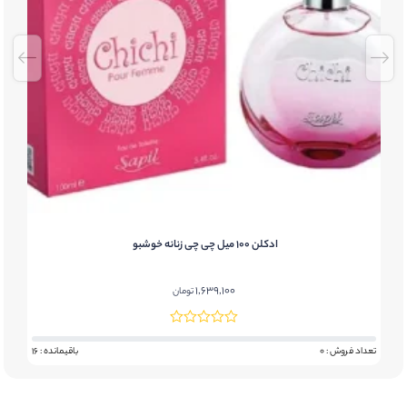
Lat
ادکلن 100 میل چی چی زنانه خوشبو
1,639,100
تومان
6
تعداد فروش : 0
باقیمانده : 16
تعد