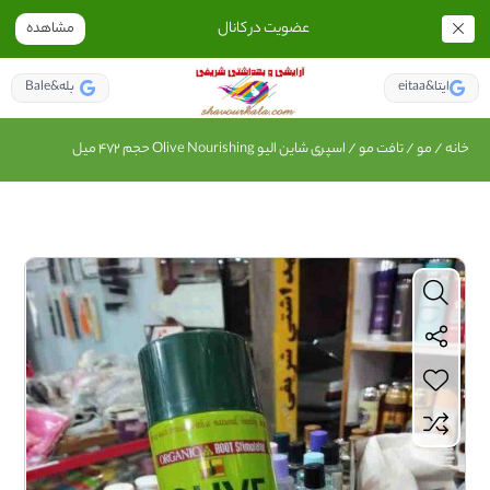
عضویت در کانال
مشاهده
eitaa&ایتا
Bale&بله
خانه
/
مو
/
تافت مو
/ اسپری شاین الیو Olive Nourishing حجم 472 میل