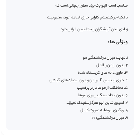
مناسب است. الیو یک برند مطرح جهانی است که
با تکیه بر کیفیت و کارایی خارق العاده خود، محبوبیت
زیادی میان آرایشگران و مخاطبین ایرانی دارد.
ویژگی ها :
۱. نهایت میزان درخشندگی مو
۲. بدون روغن و الکل
۳. حاوی دانه های کریستاله شده
4. حاوی ویتامین E ، روغن زیتون، عصاره های گیاهی
۵. محافظت از موها در برابر آسیب
۶. بدون ایجاد سنگینی روی موها
۷. اسپری شاین الیو هرگز سفیدک نمیزند
۸. وزگیری موها به صورت کامل
۹. میزان درخشندگی: ۱۰۰