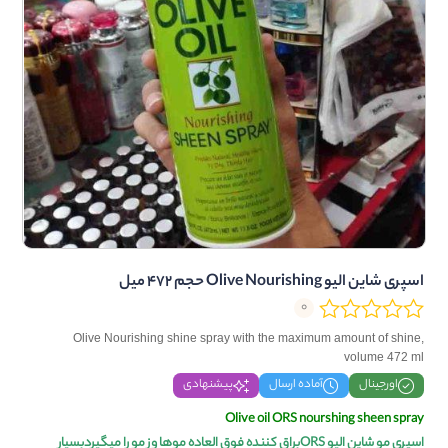
اسپری شاین الیو Olive Nourishing حجم 472 میل
0
Olive Nourishing shine spray with the maximum amount of shine,
volume 472 ml
اورجینال
آماده ارسال
پیشنهادی
Olive oil ORS nourshing sheen spray
اسپری مو شاین الیو ORSبراق کننده فوق العاده موها وز مو را میگیردبسیار