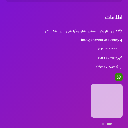
اطلاعات
شهرستان کرخه -شهر شاوور-آرایشی و بهداشتی شریفی
info@shavourkala.com
09169426544
06142862905
08:30 تا 23:30