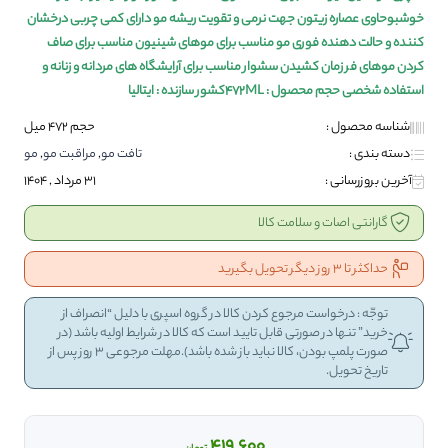
خوشبوحاوی عصاره زیتون جهت نرمی و تقویت ریشه مو دارای کمی چربی درخشان
کننده و حالت دهنده فوری مو مناسب برای موهای شینیون مناسب برای صاف
کردن موهای فر زمان کشیدن سشوار
مناسب برای آرایشگاه های مردانه و زنانه و
استفاده شخصی حجم محصول : 472MLکشور سازنده : ایتالیا
شناسه محصول :
حجم 472 میل
دسته بندی :
تافت مو
,
مراقبت مو
,
مو
آخرین بروزرسانی :
31 مرداد , 1404
گارانتی اصات و سلامت کالا
حداکثر تا 3 روز دیگر تحویل بگیرید
توجّه : درخواست مرجوع کردن کالا در گروه اسپری با دلیل “انصراف از
خرید” تنها در صورتی قابل تایید است که کالا در شرایط اولیه باشد (در
صورت پلمپ بودن، کالا نباید باز شده باشد).مهلت مرجوعی 3 روز پس از
تاریخ تحویل.