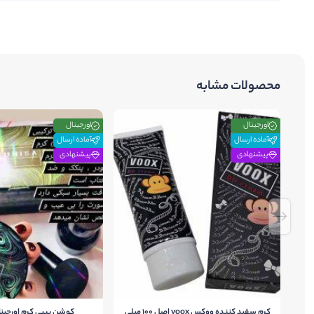
محصولات مشابه
اورجینال
اورجینال
آماده ارسال
آماده ارسال
پیشنهادی
پیشنهادی
کرم سفید کننده ووکس voox اصل 100 میلی
کوشن بیبی کرم اورجینا