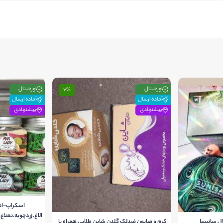
اورجینال
اورجینال
7%
آماده ارسال
آماده ارسال
پیشنهادی
پیشنهادی
اسکراپ-انار
الاغ.زردچوبه.نعناع
ل سانیسا
کرم و صابون ضدلک گلدن شاین طلایی همراه با