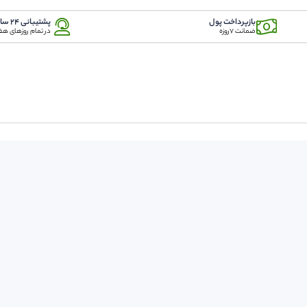
بازپرداخت پول
پشتیبانی 24 ساعته
ضمانت 7روزه
در تمام روزهای هف