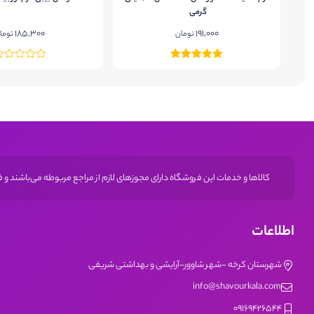
گرمی
185,300
191,000
تومان
توما
کالاها و خدمات این فروشگاه دارای مجوز‌های لازم از مراجع مربوطه می‌باشند و
اطلاعات
شهرستان کرخه -شهر شاوور-آرایشی و بهداشتی شریفی
info@shavourkala.com
09169426544