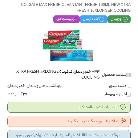
COLGATE MAX FRESH CLEAN MINT FRESH 100ML NEW XTRA
FRESH 10XLONGER COOLING
اورجینال
آماده ارسال
پیشنهادی
333 خمیر دندان کلگیت XTRA FRESH 10XLONGER
شناسه محصول :
COOLING
دسته بندی :
بهداشت دهان و دندان
,
خمیر دندان
آخرین بروزرسانی :
27 آبان , 1404
گارانتی اصالت و سلامت کالا
حداکثر تا 3 روز دیگر تحویل بگیرید
توجّه : امکان برگشت کالا با دلیل "انصراف از خرید" تنها در صورتی مورد