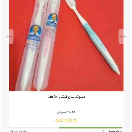
مسواک سان فنگ san feng
53,600
تومان
تعداد فروش : 31
باقیمانده : 24
تعد