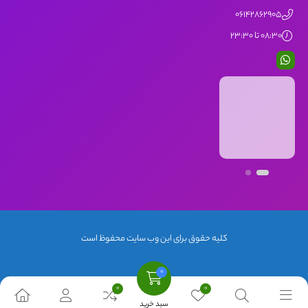
06142862905
08:30 تا 23:30
کلیه حقوق برای این وب سایت محفوظ است
سبد خرید