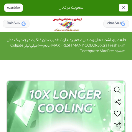
عضویت در کانال
مشاهده
eitaa&ایتا
Bale&بله
خانه
/
بهداشت دهان و دندان
/
خمیر دندان
/ خمیر دندان کلگیت در چند رنگ مدل
MAX FRESH MANY COLORS Xtra Fresh 100ml حجم 100 میلی لیتر Colgate
Toothpaste Max Fresh 100 ml