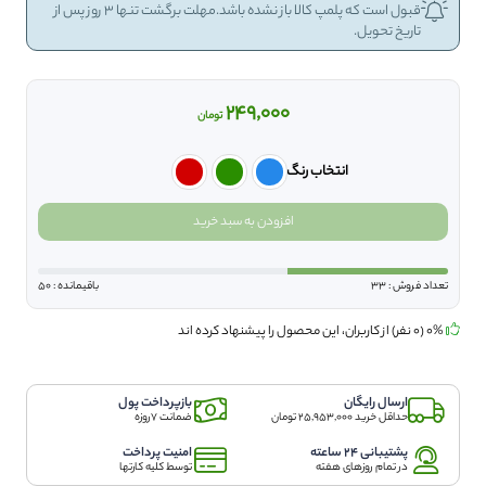
قبول است که پلمپ کالا باز نشده باشد.مهلت برگشت تنها 3 روز پس از
تاریخ تحویل.
249,000
تومان
انتخاب رنگ
خمیر
افزودن به سبد خرید
دندان
کلگیت
در
تعداد فروش : 33
باقیمانده : 50
چند
رنگ
0% (0 نفر) از کاربران، این محصول را پیشنهاد کرده اند
مدل
MAX
FRESH
MANY
ارسال رایگان
بازپرداخت پول
COLORS
حداقل خرید 25,953,000 تومان
ضمانت 7روزه
Xtra
پشتیبانی 24 ساعته
امنیت پرداخت
Fresh
در تمام روزهای هفته
توسط کلیه کارتها
100ml