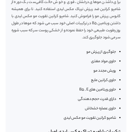
برای داشتن موهای درخشان، قوی و خوش حالت کافی‌ست یک دوره از
شامپو کراتین ضد ریزش تریاک مکس لیدی استفاده کنید. تا برای همیشه
کابوس ریزش مو را فراموش کنید. شامپو کراتین تقویت مو مکس لیدی با
داشتن ویتامین B5 در ترکیبات اصلی خود سبب می شود که موها در طول
روز رطوبت طبیعی خود را حفظ نموده و از خشکی پوست سر که سبب شوره
سر می شود جلوگیری کند.
جلوگیری از ریزش مو
حاوی مواد مغذی
رویش مجدد مو
حاوی کراتین مایع
حاوی ویتامین های B5 , E
دارای قدرت حجم دهندگی
حاوی عصاره خشخاش
شامپو کراتین تقویت مو مکس لیدی