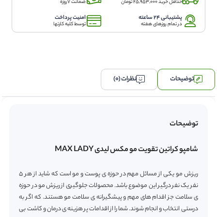
حداقل خرید 25,953,000 تومان
ضمانت 7روزه
حاوی
عصاره
پشتیبانی 24 ساعته
امنیت پرداخت
خشخاش
در تمام روزهای هفته
توسط کلیه کارتها
اصل
عدد
توضیحات
نظرات (0)
توضیحات
شامپو کراتین تقویت مو مکس لیدی MAX LADY
ریزش مو یکی از مسائل مهم در حوزه ی پوست و مو است که شاید از هر ۵
نفر یک نفر درگیر این موضوع باشد. محصولات جلوگیری از ریزش مو در حوزه
ی سلامت جز اقدام های مهم و پیشگیرانه ی سلامت مو هستند. که اگر به
درستی انتخاب و انجام شوند. شما را از اقدامات پر هزینه ی درمان و کاشت بی