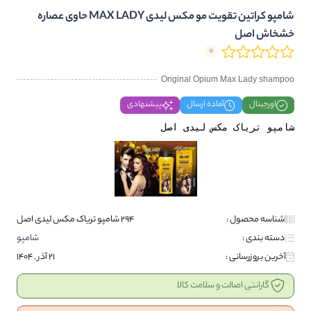
شامپو کراتین تقویت مو مکس لیدی MAX LADY حاوی عصاره
خشخاش اصل
0
Original Opium Max Lady shampoo
اورجینال
آماده ارسال
پیشنهادی
شامپو تریاک مکس لیدی اصل
شناسه محصول :
294 شامپو تریاک مکس لیدی اصل
دسته بندی :
شامپو
آخرین بروزرسانی :
21 آذر , 1404
گارانتی اصالت و سلامت کالا