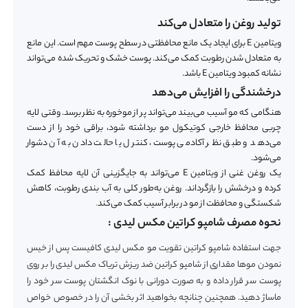
تولید روغن را متعادل می‌کند
ویتامین E برای ایجاد یک مانع محافظتی در سطح پوست مهم است. این مانع
به متعادل شدن رطوبت کمک می‌کند. پوست خشک و تحریک شده می‌تواند
نشانه کمبود ویتامین E باشد.
درخشندگی را افزایش می‌دهد
هنگامی که مو آسیب می‌بیند می‌تواند پر از موخوره به نظر برسد. وقتی لایه
چربی محافظ خارجی کوتیکول مو برداشته شود، براقی خود را از دست
می‌دهد و طبق نظر آکادمی پوست، کنترل یا حالت دادن به آن دشوار
می‌شود.
یک روغن غنی از ویتامین E می‌تواند به جایگزینی آن لایه محافظ کمک
کرده و درخشش را بازگرداند. روغن به‌طور کلی به آب‌ بندی رطوبت، کاهش
شکستگی و محافظت از مو در برابر آسیب کمک می‌کند
.
نحوه مصرف شامپو کراتین مکس لیدی :
جهت استفاده شامپو کراتین تقویت مو مکس لیدی کافیست پس از خیس
نمودن موها مقداری از شامپو کراتین ضد ریزش تریاک مکس لیدی را بر روی
پوست سر قرار داده و به صورت دورانی با نوک انگشتان پوست سر خود را
ماساژ دهید. همچنین چنانچه بخواهید اثر بخشی آن را در خصوص خواص