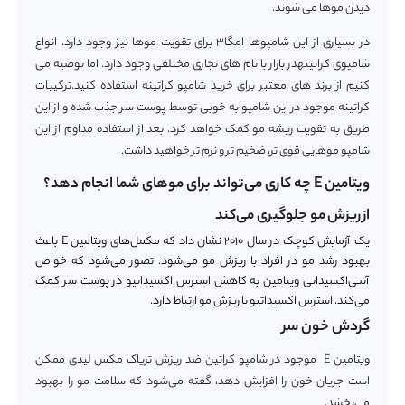
دیدن موها می شوند.
در بسیاری از این شامپوها امگا۳ برای تقویت موها نیز وجود دارد. انواع
شامپوی کراتینهدر بازار با نام های تجاری مختلفی وجود دارد. اما توصیه می
کنیم از برند های معتبر برای خرید شامپو کراتینه استفاده کنید.ترکیبات
کراتینه موجود در این شامپو به خوبی توسط پوست سر جذب شده و از این
طریق به تقویت ریشه مو کمک خواهد کرد. بعد از استفاده مداوم از این
شامپو موهایی قوی تر، ضخیم تر و نرم تر خواهید داشت.
ویتامین E چه کاری می‌تواند برای موهای شما انجام دهد؟
از
ریزش
مو جلوگیری می‌کند
یک آزمایش کوچک در سال ۲۰۱۰ نشان داد که مکمل‌های ویتامین E باعث
بهبود رشد مو در افراد با ریزش مو می‌شود. تصور می‌شود که خواص
آنتی‌اکسیدانی ویتامین به کاهش استرس اکسیداتیو در پوست سر کمک
می‌کند. استرس اکسیداتیو با ریزش مو ارتباط دارد.
گردش خون سر
ویتامین E موجود در شامپو کراتین ضد ریزش تریاک مکس لیدی ممکن
است جریان خون را افزایش دهد، گفته می‌شود که سلامت مو را بهبود
می‌بخشد.