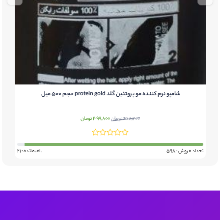
شامپو نرم کننده مو پروتئین گلد protein gold حجم 500 میل
قیمت
قیمت
399,800
468,200
تومان
تومان
اصلی:
فعلی:
468,200 تومان
399,800 تومان.
بود.
تعداد فروش : 598
باقیمانده : 21