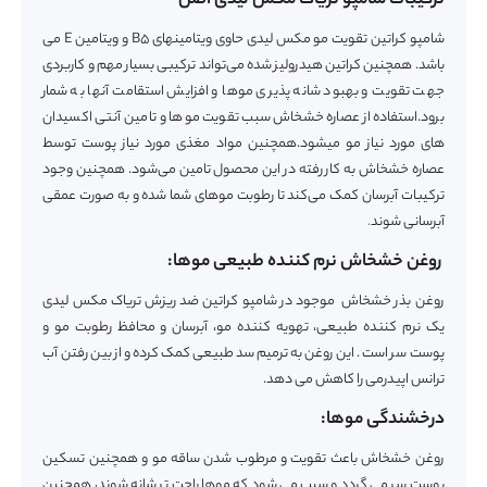
ترکیبات شامپو تریاک مکس لیدی اصل
شامپو کراتین تقویت مو مکس لیدی حاوی ویتامینهای B5 و ویتامین E می
باشد. همچنین کراتین هیدرولیز شده می‌تواند ترکیبی بسیار مهم و کاربردی
جهت تقویت و بهبود شانه پذیری موها و افزایش استقامت آنها به شمار
برود.استفاده از عصاره خشخاش سبب تقویت موها و تامین آنتی اکسیدان
های مورد نیاز مو میشود.همچنین مواد مغذی مورد نیاز پوست توسط
عصاره خشخاش به کار رفته در این محصول تامین می‌شود. همچنین وجود
ترکیبات آبرسان کمک می‌کند تا رطوبت موهای شما شده و به صورت عمقی
آبرسانی شوند
.
روغن خشخاش نرم کننده طبیعی موها:
روغن بذر خشخاش موجود در شامپو کراتین ضد ریزش تریاک مکس لیدی
یک نرم کننده طبیعی، تهویه کننده مو، آبرسان و محافظ رطوبت مو و
پوست سر است . این روغن به ترمیم سد طبیعی کمک کرده و از بین رفتن آب
ترانس اپیدرمی را کاهش می دهد.
درخشندگی موها:
روغن خشخاش باعث تقویت و مرطوب شدن ساقه مو و همچنین تسکین
پوست سر می گردد و سبب می شود که موها راحت تر شانه شوند، همچنین