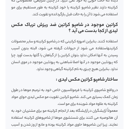
دیده که حالت خوبی به خود نمی گیرد. در چنین شرایطی، محصولاتی که
کراتینه دارند نظیر شامپو کراتینه یا خود کراتینه به طور مستقیم برای مو
استفاده می شود تا آن را به حالت قبل بازگردانده و تقویت کند.
کراتین موجود در شامپو کراتین ضد ریزش تریاک مکس
لیدی از کجا بدست می آید ؟
استفاده کنند. بنابراین امروزه کراتینی که در شامپو کراتینه و سایر محصولات
کراتینهاستفاده می شود از حیوانات گرفته می شود، البته بدون آسیب
رسیدن به آنها.امکان ندارد بتوان کراتین را از گیاهان یا گلها بدست آورد چرا
که پروتئین موجود در آنها اصلا شباهتی به پروتئین موجود در موی انسان
ندارد. بنابراین هیچ چیزی به نام کراتینه گیاهی وجود ندارد.
ساختار شامپو کراتین مکس لیدی :
در واقع شامپوی کراتینه با فرمولاسیون خاص خود به ترمیم موها در طول
زمان کمک بسیاری می کند. شامپو کراتین تقویت مو مکس لیدی حوای مواد
کراتینه به علاوه مواد شوینده برای مو است.
معمولاً آرایشگران در آرایشگاه بعد از انجام کراتینه مو برای مشتریان خود به
آن هاتوصیه می کنند برای شستشوی موها از شامپوهای کراتینه استفاده
نمایند. زیرا این شامپوها حاوی مواد کراتینه بوده و مانع از وز شدن و آسیب