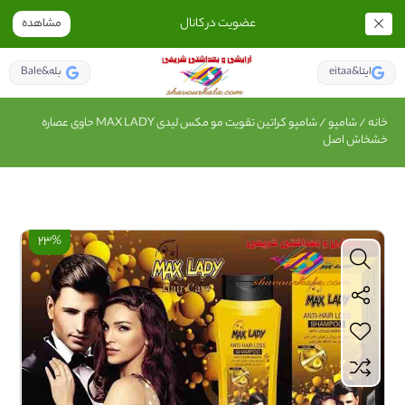
عضویت در کانال
مشاهده
eitaa&ایتا
Bale&بله
خانه
/
شامپو
/ شامپو کراتین تقویت مو مکس لیدی MAX LADY حاوی عصاره
خشخاش اصل
23%