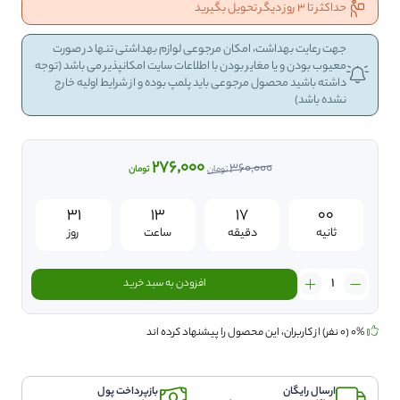
حداکثر تا 3 روز دیگر تحویل بگیرید
جهت رعایت بهداشت، امکان مرجوعی لوازم بهداشتی تنها در صورت
معیوب بودن و یا مغایر بودن با اطلاعات سایت امکانپذیر می باشد (توجه
داشته باشید محصول مرجوعی باید پلمپ بوده و از شرایط اولیه خارج
نشده باشد)
قیمت
276,000
قیمت
360,000
تومان
تومان
اصلی:
فعلی:
360,000 تومان
276,000 تومان.
59
31
13
16
بود.
ثانیه
دقیقه
ساعت
روز
شامپو
افزودن به سبد خرید
کراتین
تقویت
مو
0% (0 نفر) از کاربران، این محصول را پیشنهاد کرده اند
مکس
لیدی
MAX
ارسال رایگان
بازپرداخت پول
LADY