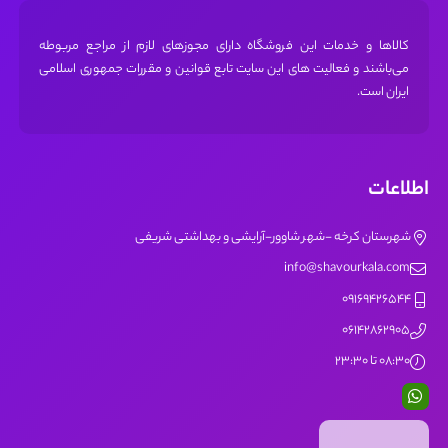
کالاها و خدمات این فروشگاه دارای مجوز‌های لازم از مراجع مربوطه
می‌باشند و فعالیت های این سایت تابع قوانین و مقررات جمهوری اسلامی
ایران است.
اطلاعات
شهرستان کرخه -شهر شاوور-آرایشی و بهداشتی شریفی
info@shavourkala.com
09169426544
06142862905
08:30 تا 23:30