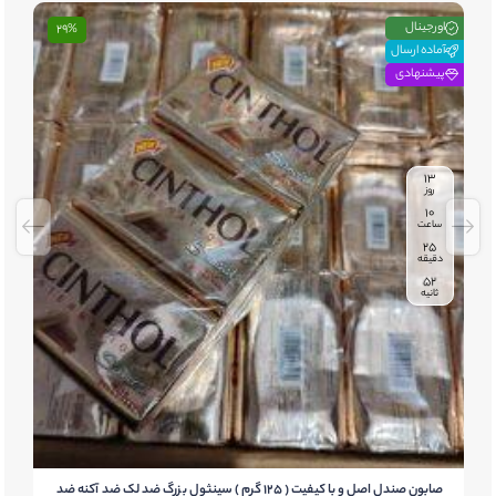
اورجینال
29%
آماده ارسال
پیشنهادی
13
روز
10
ساعت
25
دقیقه
51
ثانیه
صابون صندل اصل و با کیفیت ( 125 گرم ) سینثول بزرگ ضد لک ضد آکنه ضد