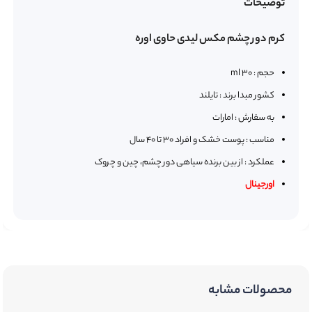
توضیحات
کرم دور چشم مکس لیدی حاوی اوره
حجم : 30 ml
کشور مبدا برند : تایلند
به سفارش : امارات
مناسب : پوست خشک و افراد 30 تا 40 سال
عملکرد : از بین برنده سیاهی دور چشم، چین و چروک
اورجینال
محصولات مشابه