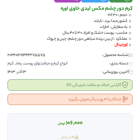
کرم دور چشم مکس لیدی حاوی اوره
حجم : 30 ml
کشور مبدا برند : تایلند
به سفارش : امارات
مناسب : پوست خشک و افراد 30 تا 40 سال
عملکرد : از بین برنده سیاهی دور چشم، چین و چروک
اورجینال
شناسه محصول :
202401271444375575
دسته بندی :
انواع کرم و مراقبتهای پوست
,
پماد
,
کرم
آخرین بروزرسانی :
13 آذر , 1403
گارانتی اصالت و سلامت فیزیکی کالا
حداکثر تا 3 روز دیگر تحویل بگیرید
106,000
تومان
26 در انبار