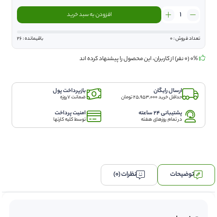
کرم
افزودن به سبد خرید
دور
چشم
مکس
تعداد فروش : 0
باقیمانده : 26
لیدی
مدل
0% (0 نفر) از کاربران، این محصول را پیشنهاد کرده اند
Urea
حجم
30
ارسال رایگان
بازپرداخت پول
میلی
حداقل خرید 25,953,000 تومان
ضمانت 7روزه
لیتر
عدد
پشتیبانی 24 ساعته
امنیت پرداخت
در تمام روزهای هفته
توسط کلیه کارتها
توضیحات
نظرات (0)