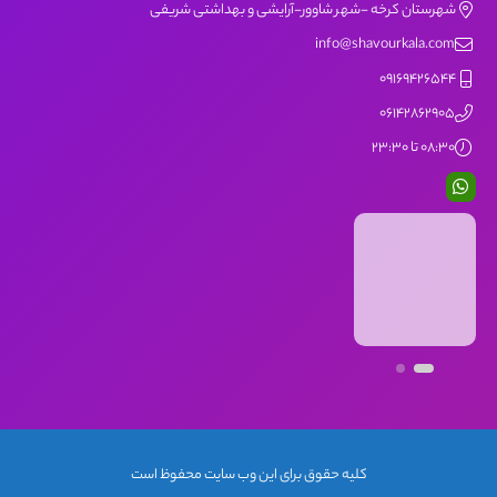
شهرستان کرخه -شهر شاوور-آرایشی و بهداشتی شریفی
info@shavourkala.com
09169426544
06142862905
08:30 تا 23:30
کلیه حقوق برای این وب سایت محفوظ است