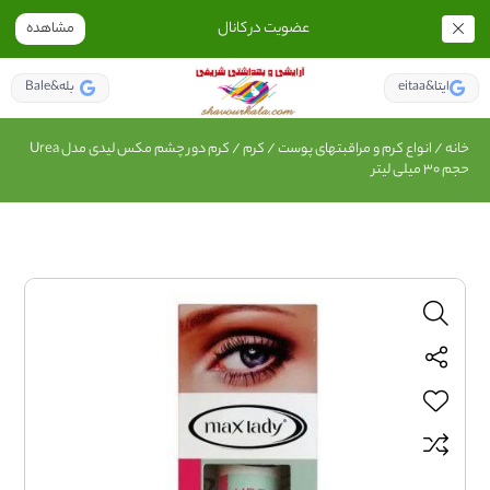
عضویت در کانال
مشاهده
eitaa&ایتا
Bale&بله
خانه
/
انواع کرم و مراقبتهای پوست
/
کرم
/ کرم دور چشم مکس لیدی مدل Urea
حجم 30 میلی لیتر