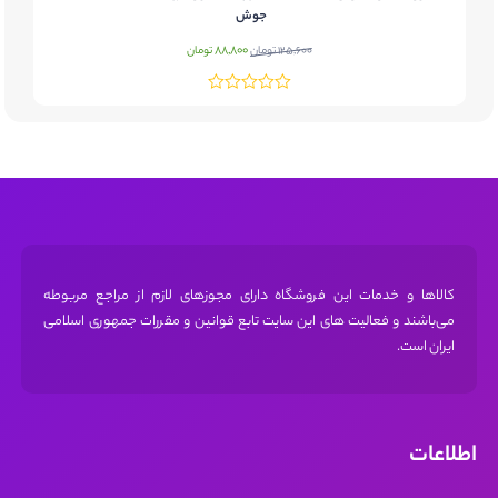
جوش
قیمت
قیمت
88,800
125,600
تومان
تومان
اصلی:
فعلی:
125,600 تومان
88,800 تومان.
بود.
کالاها و خدمات این فروشگاه دارای مجوز‌های لازم از مراجع مربوطه
می‌باشند و فعالیت های این سایت تابع قوانین و مقررات جمهوری اسلامی
ایران است.
اطلاعات