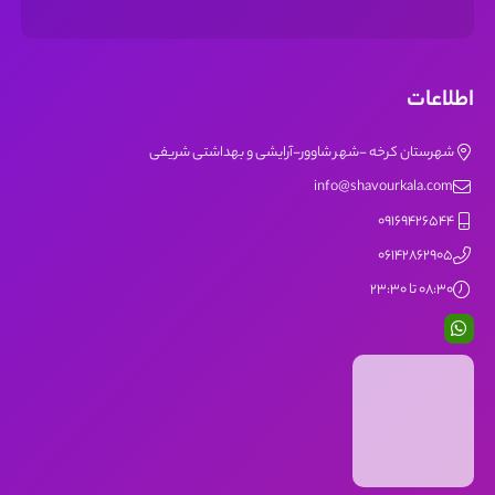
اطلاعات
شهرستان کرخه -شهر شاوور-آرایشی و بهداشتی شریفی
info@shavourkala.com
09169426544
06142862905
08:30 تا 23:30