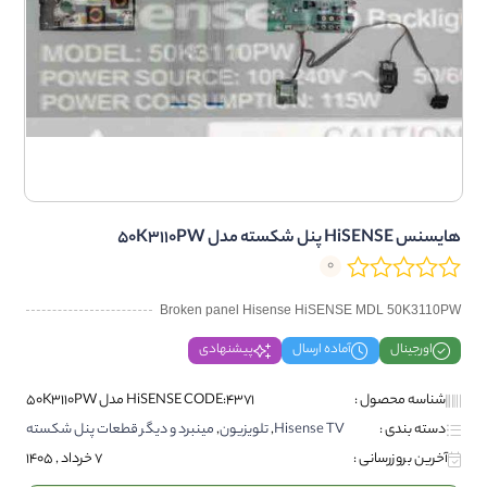
هایسنس HiSENSE پنل شکسته مدل 50K3110PW
0
Broken panel Hisense HiSENSE MDL 50K3110PW
اورجینال
آماده ارسال
پیشنهادی
شناسه محصول :
HiSENSE CODE:4371 مدل 50K3110PW
دسته بندی :
Hisense TV
,
تلویزیون
,
مینبرد و دیگر قطعات پنل شکسته
آخرین بروزرسانی :
7 خرداد , 1405