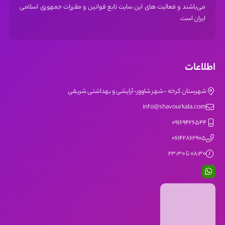
می‌باشند و فعالیت های این سایت تابع قوانین و مقررات جمهوری اسلامی
ایران است.
اطلاعات
شهرستان کرخه -شهر شاوور-آرایشی و بهداشتی شریفی
info@shavourkala.com
09169426544
06142862905
08:30 تا 23:30