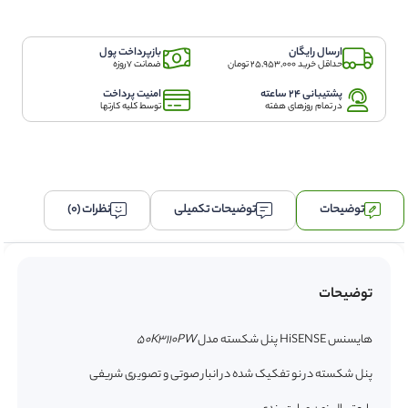
ارسال رایگان
بازپرداخت پول
حداقل خرید 25,953,000 تومان
ضمانت 7روزه
پشتیبانی 24 ساعته
امنیت پرداخت
در تمام روزهای هفته
توسط کلیه کارتها
توضیحات
توضیحات تکمیلی
نظرات (0)
توضیحات
هایسنس HiSENSE پنل شکسته مدل
50K3110PW
پنل شکسته در نو تفکیک شده در انبار صوتی و تصویری شریفی