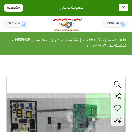
عضویت در کانال
مشاهده
eitaa&ایتا
Bale&بله
خانه
/
مینبرد و دیگر قطعات پنل شکسته
/
تلویزیون
/ هایسنس HiSENSE پنل
شکسته مدل 50K3110PW