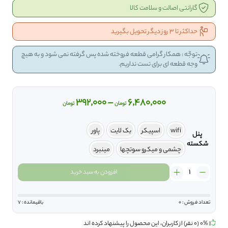
گارانتی اصالت و سلامت کالا
حداکثر تا 3 روز دیگر تحویل بگیرید
توجّه : همکار گرامی قطعه فروخته شده پس گرفته نمی شود و به هیچ
وجه قطعه ای برای تست نداریم.
Price
392,000
–
6,480,000
تومان
تومان
range:
392,000 تومان
wifi
اسپیکر
بک لایت
پاور
پنل
through
شکسته
چشمی و میکرو سوتچها
مینبرد
6,480,000 تومان
هایسنس
افزودن به سبد خرید
HiSENSE
پنل
شکسته
تعداد فروش : 0
باقیمانده : 7
مدل
50K3110PW
0% (0 نفر) از کاربران، این محصول را پیشنهاد کرده اند
عدد